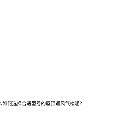
么如何选择合适型号的屋顶通风气楼呢？