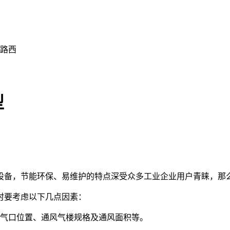
米路西
型
设备，节能环保、易维护的特点深受众多工业企业用户青睐，那
时要考虑以下几点因素：
排气口位置、通风气楼规格及通风面积等。