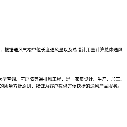
量，根据通风气楼单位长度通风量以及总设计用量计算总体通风
大型空调、声屏障等通排风工程，是一家集设计、生产、加工、
”的质量方针原则，竭诚为客户提供方便快捷的通风产品服务。