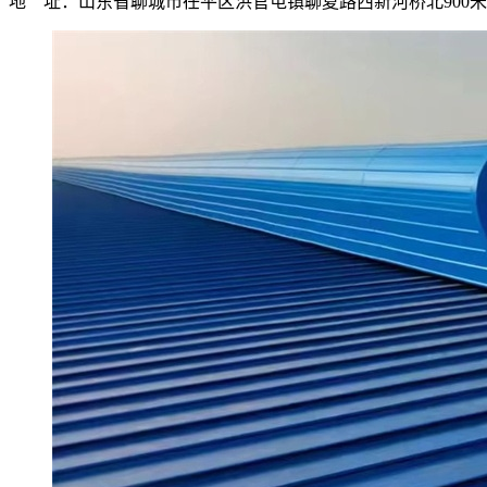
地 址：山东省聊城市茌平区洪官屯镇聊夏路西新河桥北900