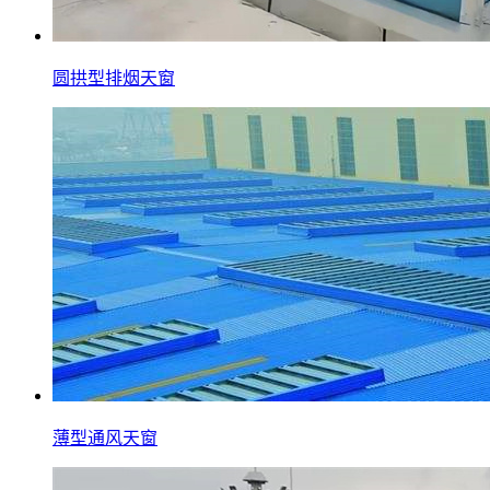
圆拱型排烟天窗
薄型通风天窗